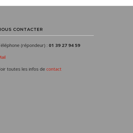
NOUS CONTACTER
éléphone (répondeur) :
01 39 27 94 59
ail
oir toutes les infos de
contact