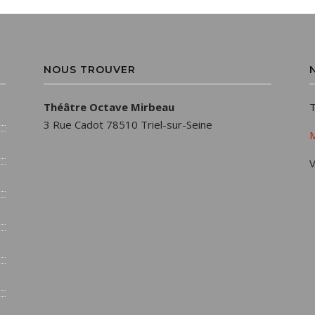
NOUS TROUVER
Théâtre Octave Mirbeau
T
3 Rue Cadot 78510 Triel-sur-Seine
M
V