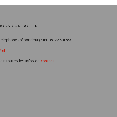
NOUS CONTACTER
éléphone (répondeur) :
01 39 27 94 59
ail
oir toutes les infos de
contact