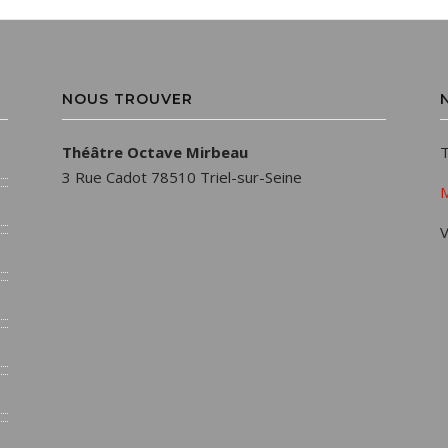
NOUS TROUVER
Théâtre Octave Mirbeau
T
3 Rue Cadot 78510 Triel-sur-Seine
M
V