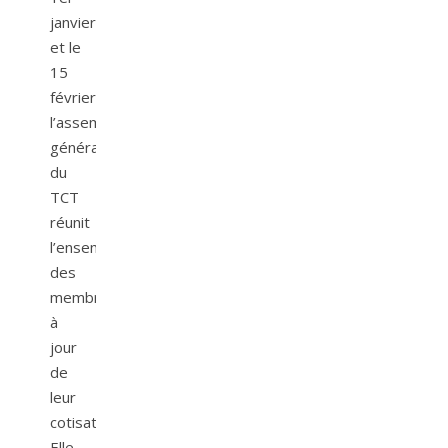
janvier
et le
15
février,
l’assemblée
générale
du
TCT
réunit
l’ensemble
des
membres
à
jour
de
leur
cotisation.
Elle