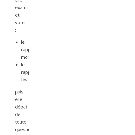
examine
et
vote
:
le
rapport
moral,
le
rapport
financier,
puis
elle
débat
de
toute
question