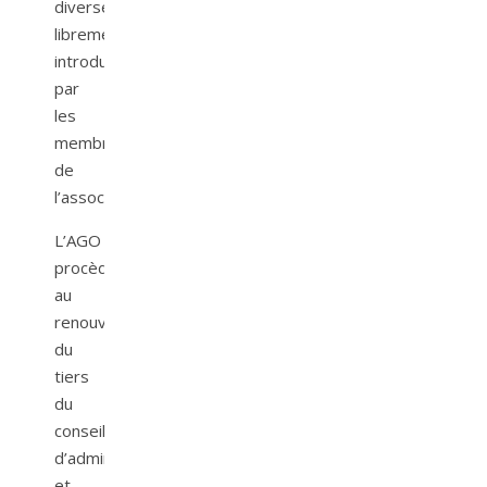
diverse
librement
introduite
par
les
membres
de
l’association.
L’AGO
procède
au
renouvellement
du
tiers
du
conseil
d’administration
et