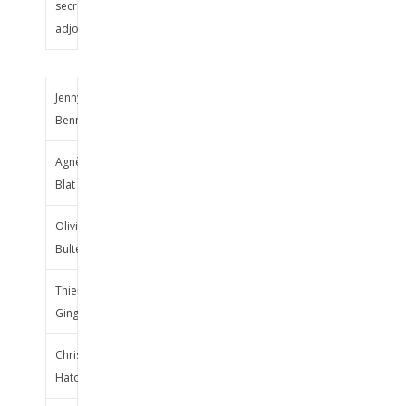
secrétaire
adjointe
Jenny
Bennitt
Agnès
Blat
Olivier
Bulteau
Thierry
Gingembre
Christian
Haton