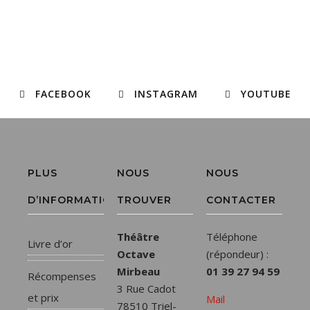
FACEBOOK
INSTAGRAM
YOUTUBE
PLUS
NOUS
NOUS
D’INFORMATIONS
TROUVER
CONTACTER
Théâtre
Téléphone
Livre d’or
Octave
(répondeur) :
Mirbeau
01 39 27 94 59
Récompenses
3 Rue Cadot
et prix
Mail
78510 Triel-