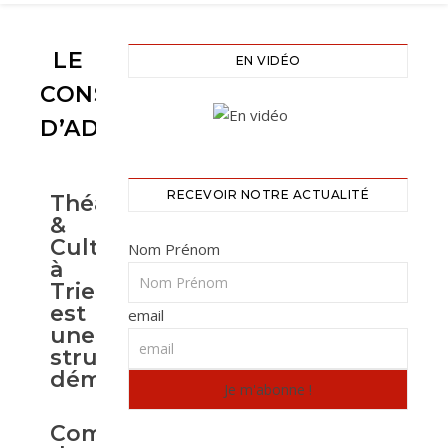
LE
EN VIDÉO
CONSEIL
D’ADMINISTRATION
RECEVOIR NOTRE ACTUALITÉ
Théâtre
&
Culture
Nom Prénom
à
Triel
est
email
une
structure
démocratique
Composition