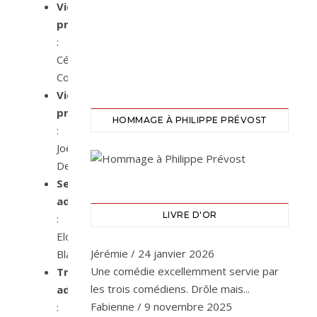
Vice-
présidente
:
Céline
Collet
Vice-
présidente
HOMMAGE À PHILIPPE PRÉVOST
:
Joëlle
Devaux
Secrétaire
adjointe
LIVRE D'OR
:
Eloïse
Jérémie
/
24 janvier 2026
Blanc
Une comédie excellemment servie par
Trésorier
les trois comédiens. Drôle mais...
adjoint
Fabienne
/
9 novembre 2025
: