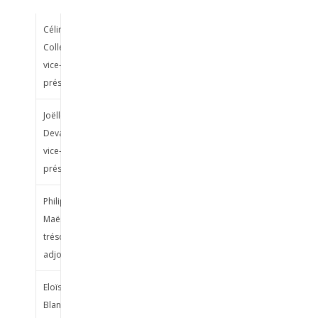
Céline
Collet,
vice-
présidente
Joëlle
Devaux,
vice-
présidente
Philippe
Maës,
trésorier
adjoint
Eloïse
Blanc,