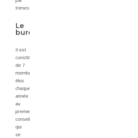
par
trimestre.
Le
bureau
Il est
constitué
de 7
membres
élus
chaque
année
au
premier
conseil
qui
se