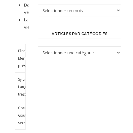
David
Verfaillie
Laurent
Viers
ARTICLES PAR CATÉGORIES
Élisabeth
Merly,
présidente
Sylvie
Langlois,
trésorière
Corinne
Goutard,
secrétaire