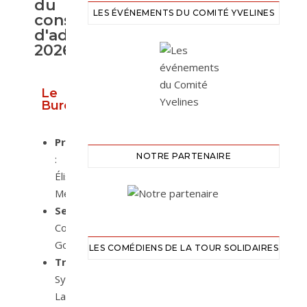
du
LES ÉVÉNEMENTS DU COMITÉ YVELINES
conseil
d'administration
2026
Le
Bureau
Présidente
NOTRE PARTENAIRE
:
Élisabeth
Merly
Secrétaire
:
Corinne
Goutard
LES COMÉDIENS DE LA TOUR SOLIDAIRES
Trésorière
:
Sylvie
Langlois