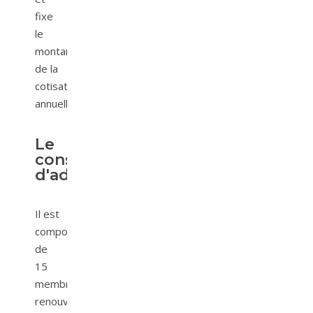
fixe
le
montant
de la
cotisation
annuelle.
Le
conseil
d'administration
Il est
composé
de
15
membres
renouvelables