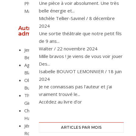
Une pièce à voir absolument. Une très
Philippe
belle énergie et...
Maës
Michèle Tellier-Savinel
/
8 décembre
2024
Autres
administrateurs
Une sortie théâtrale que notre petit fils
de 9 ans...
Walter
/
22 novembre 2024
Jenny
Mille bravos ! Je viens de vous voir jouer
Bennitt
Des...
Agnès
Isabelle BOUVOT LEMONNIER
/
18 juin
Blat
2024
Olivier
Je ne connaissais pas l'auteur et j'ai
Bulteau
vraiment trouvé le...
Thierry
Accédez au livre d’or
Gingembre
Christian
Haton
Jérémie
ARTICLES PAR MOIS
Rondel