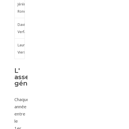
Jérémie
Rondel
David
Verfaillie
Laurent
Viers
L'
assemblée
générale
Chaque
année
entre
le
1er