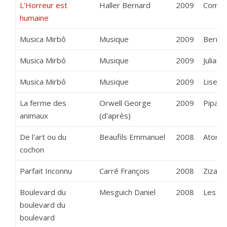
L'Horreur est
Haller Bernard
2009
Compag
humaine
Musica Mirbô
Musique
2009
Bernar
Musica Mirbô
Musique
2009
Julian 
Musica Mirbô
Musique
2009
Lise D
La ferme des
Orwell George
2009
Pipa S
animaux
(d'après)
De l'art ou du
Beaufils Emmanuel
2008
Atome
cochon
Parfait Inconnu
Carré François
2008
Zizani
Boulevard du
Mesguich Daniel
2008
Les Ba
boulevard du
boulevard