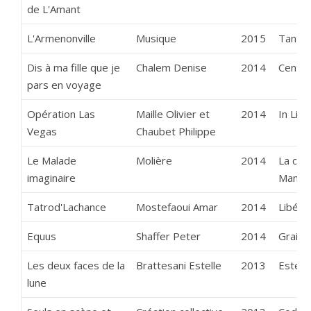
de L'Amant
L'Armenonville
Musique
2015
Tant d
Dis à ma fille que je
Chalem Denise
2014
Cent V
pars en voyage
Opération Las
Maille Olivier et
2014
In Liv
Vegas
Chaubet Philippe
Le Malade
Molière
2014
La com
imaginaire
Manso
Tatrod'Lachance
Mostefaoui Amar
2014
Libéro
Equus
Shaffer Peter
2014
Grains
Les deux faces de la
Brattesani Estelle
2013
Estell
lune