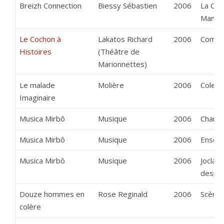
Breizh Connection
Biessy Sébastien
2006
La Com
Manso
Le Cochon à
Lakatos Richard
2006
Compag
Histoires
(Théâtre de
Marionnettes)
Le malade
Molière
2006
Colett
Imaginaire
Musica Mirbô
Musique
2006
Chanso
Musica Mirbô
Musique
2006
Ensem
Musica Mirbô
Musique
2006
Joclar
despe
Douze hommes en
Rose Reginald
2006
Scène
colère