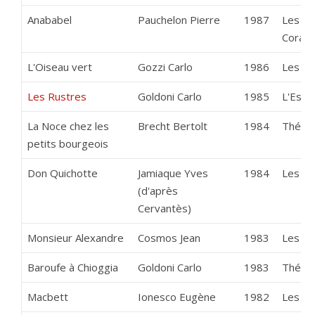
Anababel
Pauchelon Pierre
1987
Les C
Coran
L'Oiseau vert
Gozzi Carlo
1986
Les Ba
Les Rustres
Goldoni Carlo
1985
L'Estr
La Noce chez les
Brecht Bertolt
1984
Théâtr
petits bourgeois
Don Quichotte
Jamiaque Yves
1984
Les Ba
(d'après
Cervantès)
Monsieur Alexandre
Cosmos Jean
1983
Les Ba
Baroufe à Chioggia
Goldoni Carlo
1983
Théâtr
Macbett
Ionesco Eugène
1982
Les Ba