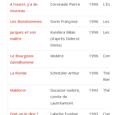
A l'ouest, y'a du
Corveaule Pierre
1996
L'Estr
nouveau
Les Bonshommes
Dorin Françoise
1996
Les Ab
Jacques et son
Kundera Milan
1996
Les Ba
maître
(d'après Diderot
Denis)
Le Bourgeois
Molière
1996
Compag
Gentilhomme
La Ronde
Schnitzler Arthur
1996
Théâtr
Rien
Maldoror
Ducasse Isidore,
1993
Théâtr
comte de
Lautréamont
Doit-on le dire ?
Labiche Eugène
1993
Compag