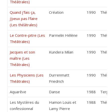
Théâtrales)
Quand j'fais ça,
Création
1990
Théâtr
j'peux pas l'faire
(Les théâtrales)
Le Contre-pitre (Les
Parmelin Hélène
1990
Théâtre
Théâtrales)
Jacques et son
Kundera Milan
1990
Théâtr
maître (Les
Théâtrales)
Les Physiciens (Les
Durrenmatt
1990
Théâtr
Théâtrales)
Friedrich
Aquarêve
Danse
1988
Terpsi
Les Mystères du
Hamon Louis et
1988
Théâtr
confessionnal
Lamy Pierre