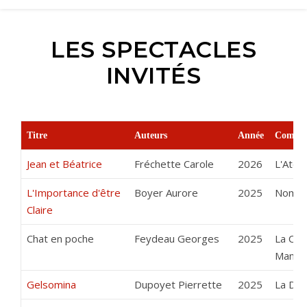
LES SPECTACLES
INVITÉS
Titre
Auteurs
Année
Compag
Jean et Béatrice
Fréchette Carole
2026
L'Atel
L'Importance d'être
Boyer Aurore
2025
Nom d'
Claire
Chat en poche
Feydeau Georges
2025
La Com
Manso
Gelsomina
Dupoyet Pierrette
2025
La Dou