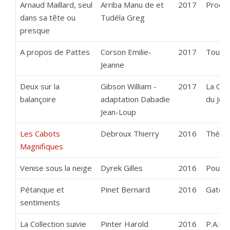
Arnaud Maillard, seul
Arriba Manu de et
2017
Produc
dans sa tête ou
Tudéla Greg
presque
A propos de Pattes
Corson Emilie-
2017
Tous e
Jeanne
Deux sur la
Gibson William -
2017
La Com
balançoire
adaptation Dabadie
du Jou
Jean-Loup
Les Cabots
Debroux Thierry
2016
Théâtr
Magnifiques
Venise sous la neige
Dyrek Gilles
2016
Pourqu
Pétanque et
Pinet Bernard
2016
Gatou
sentiments
La Collection suivie
Pinter Harold
2016
P.A.F.R