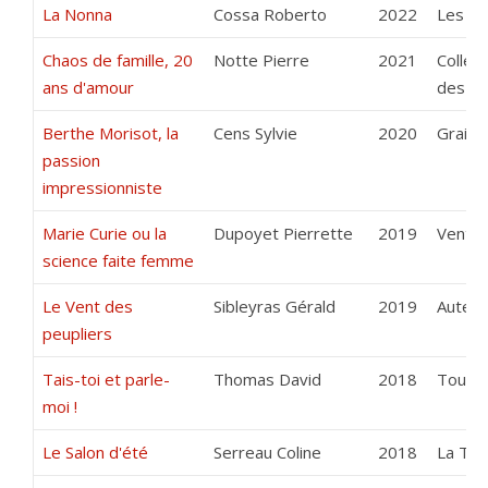
La Nonna
Cossa Roberto
2022
Les Ba
Chaos de famille, 20
Notte Pierre
2021
Collec
ans d'amour
des Yv
Berthe Morisot, la
Cens Sylvie
2020
Grains
passion
impressionniste
Marie Curie ou la
Dupoyet Pierrette
2019
Vents 
science faite femme
Le Vent des
Sibleyras Gérald
2019
Auteur
peupliers
Tais-toi et parle-
Thomas David
2018
Tous e
moi !
Le Salon d'été
Serreau Coline
2018
La Tr