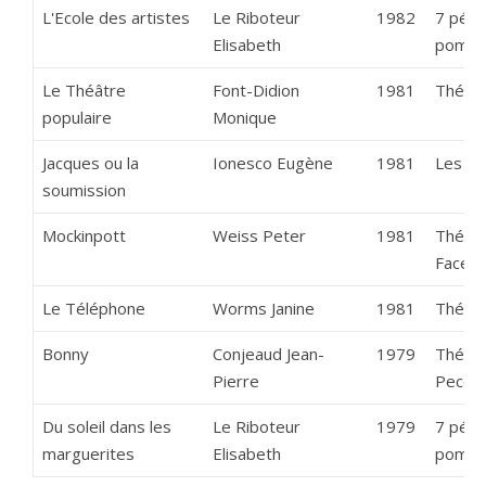
L'Ecole des artistes
Le Riboteur
1982
7 pépi
Elisabeth
pomm
Le Théâtre
Font-Didion
1981
Théâtr
populaire
Monique
Jacques ou la
Ionesco Eugène
1981
Les G
soumission
Mockinpott
Weiss Peter
1981
Théâtr
Face
Le Téléphone
Worms Janine
1981
Théâtr
Bonny
Conjeaud Jean-
1979
Théâtr
Pierre
Pecq
Du soleil dans les
Le Riboteur
1979
7 pépi
marguerites
Elisabeth
pomm