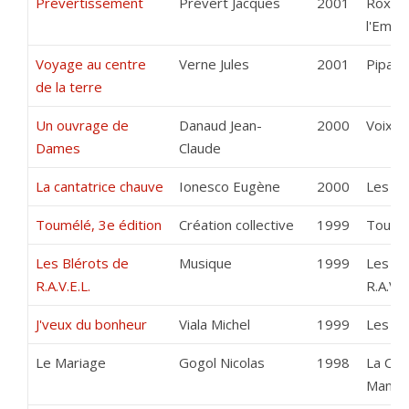
Prévertissement
Prévert Jacques
2001
Roxan
l'Empr
Voyage au centre
Verne Jules
2001
Pipa S
de la terre
Un ouvrage de
Danaud Jean-
2000
Voix d
Dames
Claude
La cantatrice chauve
Ionesco Eugène
2000
Les Ba
Toumélé, 3e édition
Création collective
1999
Toumé
Les Blérots de
Musique
1999
Les Bl
R.A.V.E.L.
R.A.V.E
J'veux du bonheur
Viala Michel
1999
Les Ba
Le Mariage
Gogol Nicolas
1998
La Com
Manso