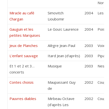
Noroi
Miracle au café
Simovitch
2004
Les Ba
Chargan
Lioubomir
Gauguin et les
Le Gouïc Laurence
2004
Poisso
petites Marquises
Jeux de Planches
Alègre Jean-Paul
2003
Voix d
L'enfant sauvage
Itard Jean (d'après)
2003
Pipa S
Et 1 et 2 et 3…
Musique
2003
Nestor
concerts
Contes choisis
Maupassant Guy
2002
Coup d
de
Pauvres diables
Mirbeau Octave
2002
Coup d
(d'après Les