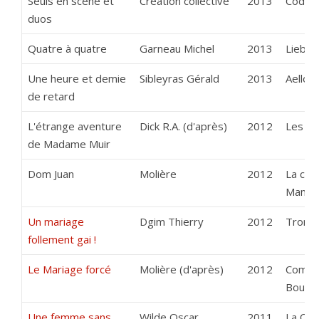
Seuls en scène et
Création collective
2013
Codat
duos
Quatre à quatre
Garneau Michel
2013
Lieber 
Une heure et demie
Sibleyras Gérald
2013
Aello
de retard
L'étrange aventure
Dick R.A. (d'après)
2012
Les Ar
de Madame Muir
Dom Juan
Molière
2012
La com
Manso
Un mariage
Dgim Thierry
2012
Tronch
follement gai !
Le Mariage forcé
Molière (d'après)
2012
Compa
Boulev
Une femme sans
Wilde Oscar
2011
La Com