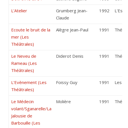
L'Atelier
Grumberg Jean-
1992
L'Estr
Claude
Ecoute le bruit de la
Alègre Jean-Paul
1991
Théâtre
mer (Les
Théâtrales)
Le Neveu de
Diderot Denis
1991
Théâtr
Rameau (Les
Théâtrales)
L'Evènement (Les
Foissy Guy
1991
Les Ab
Théâtrales)
Le Médecin
Molière
1991
Théât
volant/Sganarelle/La
Jalousie de
Barbouille (Les