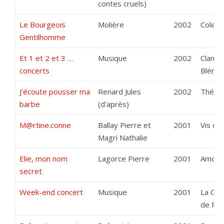
contes cruels)
Le Bourgeois
Molière
2002
Colett
Gentilhomme
Et 1 et 2 et 3 …
Musique
2002
Clango
concerts
Blérots
J'écoute pousser ma
Renard Jules
2002
Théâtr
barbe
(d'après)
M@rtine.conne
Ballay Pierre et
2001
Vis de
Magri Nathalie
Elie, mon nom
Lagorce Pierre
2001
Amour
secret
Week-end concert
Musique
2001
La Clo
de R.A.