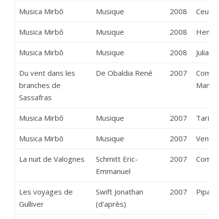
Musica Mirbô
Musique
2008
Ceux d
Musica Mirbô
Musique
2008
Henri 
Musica Mirbô
Musique
2008
Julian 
Du vent dans les
De Obaldia René
2007
Compa
branches de
Mantea
Sassafras
Musica Mirbô
Musique
2007
Tarif 
Musica Mirbô
Musique
2007
Vent d
La nuit de Valognes
Schmitt Eric-
2007
Compa
Emmanuel
Les voyages de
Swift Jonathan
2007
Pipa S
Gulliver
(d'après)