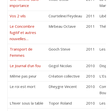
importance
Manso
Vos 2 vils
Courteline/Feydeau
2011
Libéro
Le Concombre
Mirbeau Octave
2011
Théôr
fugitif et autres
nouvelles…
Transport de
Gooch Steve
2011
Les Ba
Femmes
Le Journal d'un fou
Gogol Nicolas
2010
Dispar
Même pas peur
Création collective
2010
L'Esca
Le roi est mort
Dheygre Vincent
2010
Compa
Boulev
L'hiver sous la table
Topor Roland
2010
Les Ar