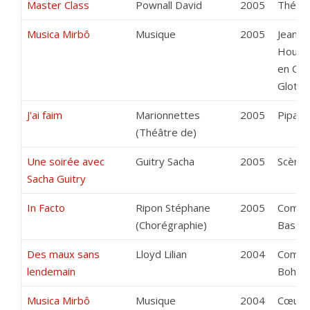
Master Class
Pownall David
2005
Théâtr
Musica Mirbô
Musique
2005
Jean-L
Houbro
en Cie
Glotte
J'ai faim
Marionnettes
2005
Pipa S
(Théâtre de)
Une soirée avec
Guitry Sacha
2005
Scène
Sacha Guitry
In Facto
Ripon Stéphane
2005
Compa
(Chorégraphie)
Bassa
Des maux sans
Lloyd Lilian
2004
Compa
lendemain
Bohè
Musica Mirbô
Musique
2004
Cœur 