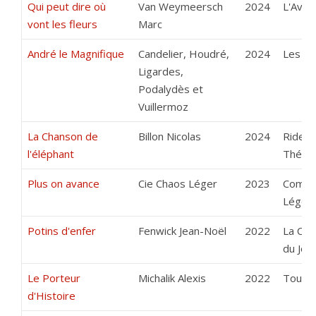
Qui peut dire où
Van Weymeersch
2024
L'Aven
vont les fleurs
Marc
André le Magnifique
Candelier, Houdré,
2024
Les M
Ligardes,
Podalydès et
Vuillermoz
La Chanson de
Billon Nicolas
2024
Rideau
l'éléphant
Théât
Plus on avance
Cie Chaos Léger
2023
Compa
Léger
Potins d'enfer
Fenwick Jean-Noël
2022
La Com
du Jou
Le Porteur
Michalik Alexis
2022
Tous e
d'Histoire