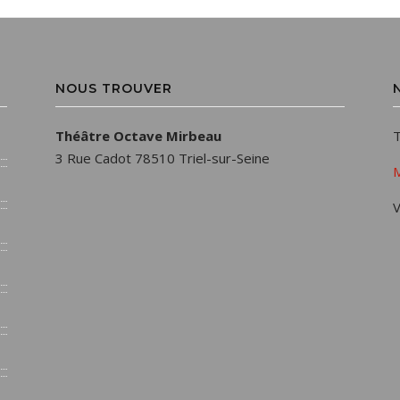
NOUS TROUVER
Théâtre Octave Mirbeau
T
3 Rue Cadot 78510 Triel-sur-Seine
M
V