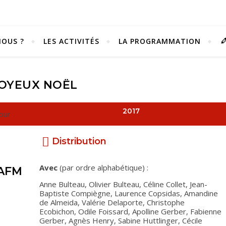
OUS ?
LES ACTIVITÉS
LA PROGRAMMATION
OYEUX NOËL
2017
Distribution
Avec
(par ordre alphabétique) :
'AFM
Anne Bulteau, Olivier Bulteau, Céline Collet, Jean-
Baptiste Compiègne, Laurence Copsidas, Amandine
Vivez notre scène passion !
de Almeida, Valérie Delaporte, Christophe
Ecobichon, Odile Foissard, Apolline Gerber, Fabienne
Gerber, Agnès Henry, Sabine Huttlinger, Cécile