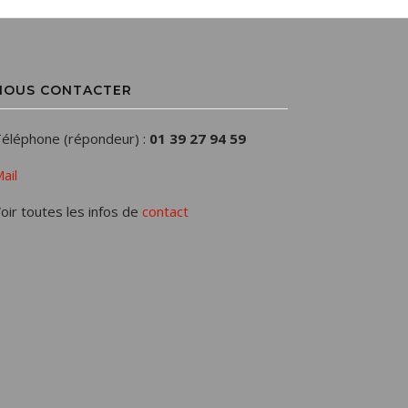
NOUS CONTACTER
éléphone (répondeur) :
01 39 27 94 59
ail
oir toutes les infos de
contact