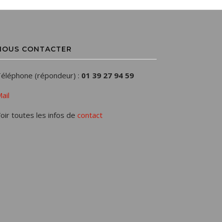
NOUS CONTACTER
éléphone (répondeur) :
01 39 27 94 59
ail
oir toutes les infos de
contact