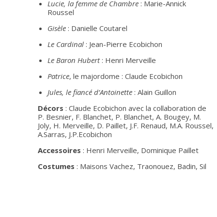
Lucie, la femme de Chambre
: Marie-Annick
Roussel
Gisèle
: Danielle Coutarel
Le Cardinal
: Jean-Pierre Ecobichon
Le Baron Hubert
: Henri Merveille
Patrice
, le majordome : Claude Ecobichon
Jules, le fiancé d’Antoinette
: Alain Guillon
Décors
: Claude Ecobichon avec la collaboration de
P. Besnier, F. Blanchet, P. Blanchet, A. Bougey, M.
Joly, H. Merveille, D. Paillet, J.F. Renaud, M.A. Roussel,
A.Sarras, J.P.Ecobichon
Accessoires
: Henri Merveille, Dominique Paillet
Costumes
: Maisons Vachez, Traonouez, Badin, Sil