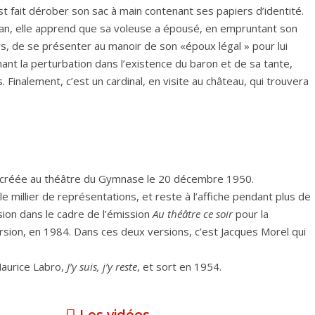
st fait dérober son sac à main contenant ses papiers d’identité.
man, elle apprend que sa voleuse a épousé, en empruntant son
rs, de se présenter au manoir de son «époux légal » pour lui
mant la perturbation dans l’existence du baron et de sa tante,
 Finalement, c’est un cardinal, en visite au château, qui trouvera
t créée au théâtre du Gymnase le 20 décembre 1950.
e millier de représentations, et reste à l’affiche pendant plus de
vision dans le cadre de l’émission
Au théâtre ce soir
pour la
rsion, en 1984. Dans ces deux versions, c’est Jacques Morel qui
Maurice Labro,
J’y suis, j’y reste
, et sort en 1954.