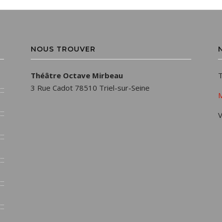
NOUS TROUVER
Théâtre Octave Mirbeau
T
3 Rue Cadot 78510 Triel-sur-Seine
M
V