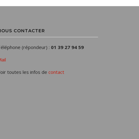
NOUS CONTACTER
éléphone (répondeur) :
01 39 27 94 59
ail
oir toutes les infos de
contact