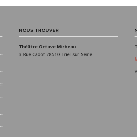
NOUS TROUVER
Théâtre Octave Mirbeau
T
3 Rue Cadot 78510 Triel-sur-Seine
M
V