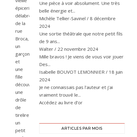
vieille
Une pièce à voir absolument. Une très
épicerie
belle énergie et...
délabrée
Michèle Tellier-Savinel
/
8 décembre
de la
2024
rue
Une sortie théâtrale que notre petit fils
Broca,
de 9 ans...
un
Walter
/
22 novembre 2024
garçon
Mille bravos ! Je viens de vous voir jouer
et
Des...
une
Isabelle BOUVOT LEMONNIER
/
18 juin
fille
2024
découvrent
Je ne connaissais pas l'auteur et j'ai
une
vraiment trouvé le...
drôle
Accédez au livre d’or
de
tirelire…
un
ARTICLES PAR MOIS
petit