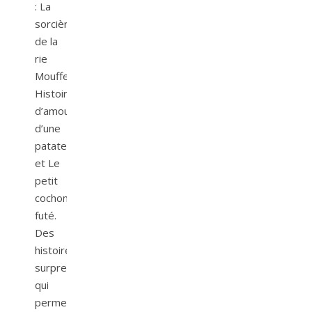
: La
sorcière
de la
rie
Mouffetard,
Histoire
d’amour
d’une
patate
et Le
petit
cochon
futé.
Des
histoires
surprenantes
qui
permettent