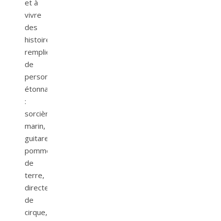
et à
vivre
des
histoires
remplies
de
personnages
étonnants
:
sorcière,
marin,
guitare,
pomme
de
terre,
directeur
de
cirque,