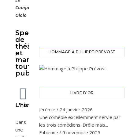
Compagnie
Ololo
Spectacle
de
théâtre
et
HOMMAGE À PHILIPPE PRÉVOST
marionnettes
tout
public
LIVRE D'OR
L'histoire
Jérémie
/
24 janvier 2026
Une comédie excellemment servie par
Dans
les trois comédiens. Drôle mais...
une
Fabienne
/
9 novembre 2025