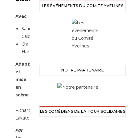
LES ÉVÉNEMENTS DU COMITÉ YVELINES
Avec
:
Sandra
Calderan
Christophe
Hardy
Adaptation
NOTRE PARTENAIRE
et
mise
en
scène
:
Richard
LES COMÉDIENS DE LA TOUR SOLIDAIRES
Lakatos
Par
La