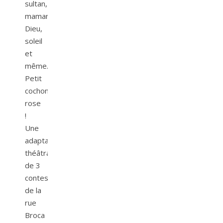
sultan,
maman
Dieu,
soleil
et
même…
Petit
cochon
rose
!
Une
adaptation
théâtrale
de 3
contes
de la
rue
Broca