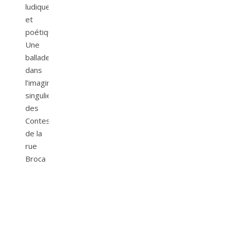
ludique
et
poétique.
Une
ballade
dans
l’imaginaire
singulier
des
Contes
de la
rue
Broca