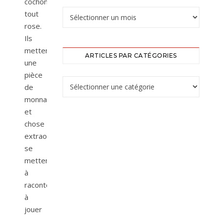
cochon
tout
rose.
Ils
mettent
ARTICLES PAR CATÉGORIES
une
pièce
de
monnaie
et
chose
extraordinaire,
se
mettent
à
raconter,
à
jouer