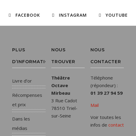
FACEBOOK
INSTAGRAM
YOUTUBE
PLUS
NOUS
NOUS
D’INFORMATIONS
TROUVER
CONTACTER
Théâtre
Téléphone
Livre d’or
Octave
(répondeur) :
Mirbeau
01 39 27 94 59
Récompenses
3 Rue Cadot
et prix
Mail
78510 Triel-
sur-Seine
Voir toutes les
Dans les
infos de
contact
médias