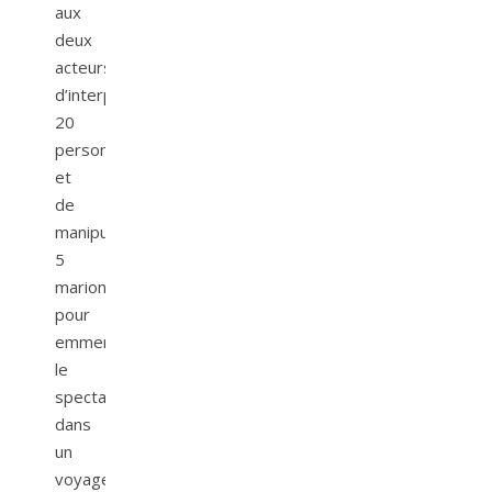
aux
deux
acteurs
d’interpréter
20
personnages
et
de
manipuler
5
marionnettes
pour
emmener
le
spectateur
dans
un
voyage