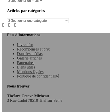
Articles par catégories
Plus d’informations
Livre d’or
Récompenses et prix
Dans les médias
Galerie affiches
Partenaires
Liens utiles
Mentions légales
Politique de confidentialité
Nous trouver
Théâtre Octave Mirbeau
3 Rue Cadot 78510 Triel-sur-Seine