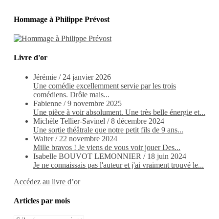
Hommage à Philippe Prévost
Livre d'or
Jérémie
/
24 janvier 2026
Une comédie excellemment servie par les trois
comédiens. Drôle mais...
Fabienne
/
9 novembre 2025
Une pièce à voir absolument. Une très belle énergie et...
Michèle Tellier-Savinel
/
8 décembre 2024
Une sortie théâtrale que notre petit fils de 9 ans...
Walter
/
22 novembre 2024
Mille bravos ! Je viens de vous voir jouer Des...
Isabelle BOUVOT LEMONNIER
/
18 juin 2024
Je ne connaissais pas l'auteur et j'ai vraiment trouvé le...
Accédez au livre d’or
Articles par mois