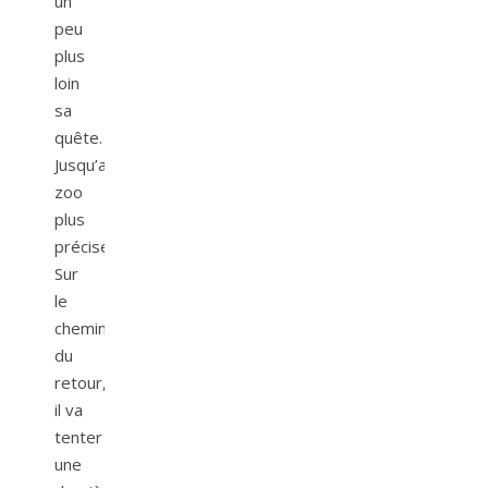
un
peu
plus
loin
sa
quête.
Jusqu’au
zoo
plus
précisément.
Sur
le
chemin
du
retour,
il va
tenter
une