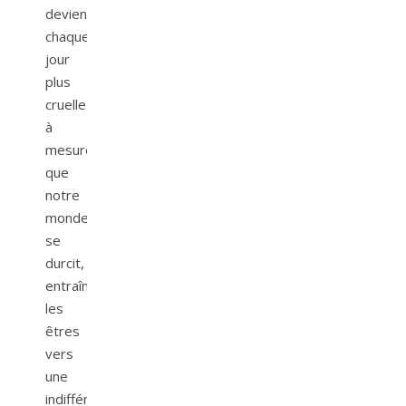
devient
chaque
jour
plus
cruelle
à
mesure
que
notre
monde
se
durcit,
entraînant
les
êtres
vers
une
indifférence