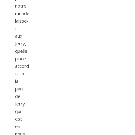
notre
monde
laisse-
t-il
aux
Jerry,
quelle
place
accorde-
t-il à
la
part
de
Jerry
qui
est
en
nous