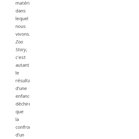
matérialiste
dans
lequel
nous
vivons.
Zoo
Story
,
c’est
autant
le
résultat
d’une
enfance
déchirée
que
la
confrontation
d’un