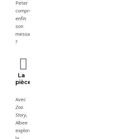
Peter
comprenne
enfin
son
message
?
La
pièce
Avec
Zoo
Story
,
Albee
explore
la