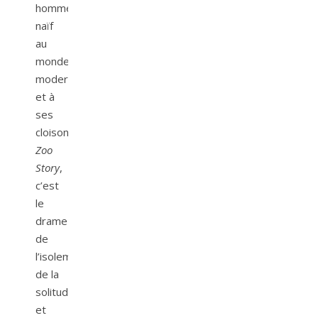
homme
naïf
au
monde
moderne
et à
ses
cloisonnements.
Zoo
Story
,
c’est
le
drame
de
l’isolement,
de la
solitude
et