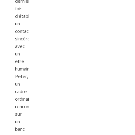
dernière
fois
d’établir
un
contact
sincère
avec
un
être
humain,
Peter,
un
cadre
ordinaire
rencontré
sur
un
banc