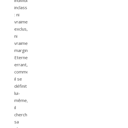
individus
inclassables
: ni
vraiment
exclus,
ni
vraiment
marginal.
Eternel
errant,
comme
il se
définit
lui-
même,
il
cherche
sa