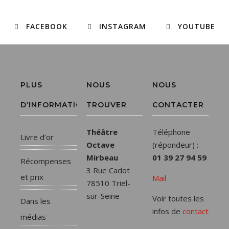
FACEBOOK
INSTAGRAM
YOUTUBE
PLUS
NOUS
NOUS
D’INFORMATIONS
TROUVER
CONTACTER
Théâtre
Téléphone
Livre d’or
Octave
(répondeur) :
Mirbeau
01 39 27 94 59
Récompenses
3 Rue Cadot
et prix
Mail
78510 Triel-
sur-Seine
Voir toutes les
Dans les
infos de
contact
médias