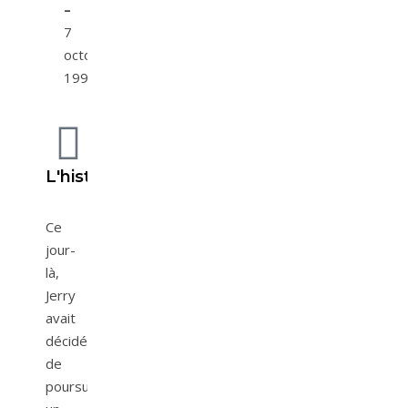
–
7
octobre
1999
L'histoire
Ce
jour-
là,
Jerry
avait
décidé
de
poursuivre