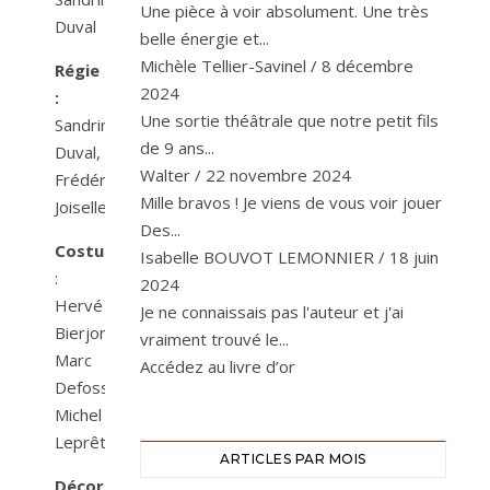
Une pièce à voir absolument. Une très
Duval
belle énergie et...
Michèle Tellier-Savinel
/
8 décembre
Régie
2024
:
Une sortie théâtrale que notre petit fils
Sandrine
de 9 ans...
Duval,
Walter
/
22 novembre 2024
Frédéric
Mille bravos ! Je viens de vous voir jouer
Joiselle
Des...
Costumes
Isabelle BOUVOT LEMONNIER
/
18 juin
:
2024
Hervé
Je ne connaissais pas l'auteur et j'ai
Bierjon,
vraiment trouvé le...
Marc
Accédez au livre d’or
Defosse,
Michel
Leprêtre
ARTICLES PAR MOIS
Décors