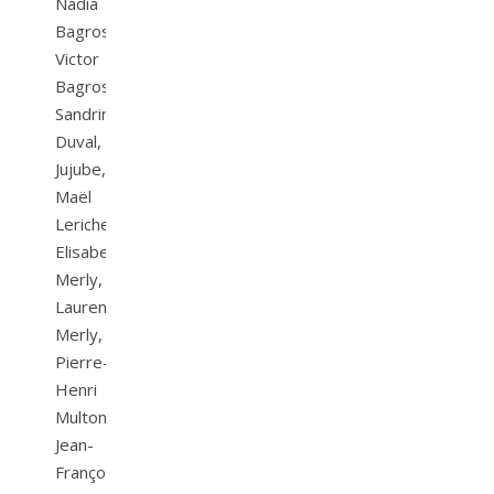
Nadia
Bagros,
Victor
Bagros,
Sandrine
Duval,
Jujube,
Maël
Leriche,
Elisabeth
Merly,
Laurent
Merly,
Pierre-
Henri
Multon,
Jean-
François