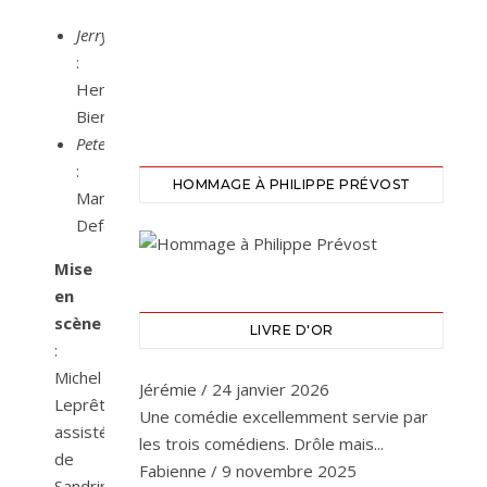
Jerry
:
Hervé
Bierjon
Peter
:
HOMMAGE À PHILIPPE PRÉVOST
Marc
Defosse
Mise
en
scène
LIVRE D'OR
:
Michel
Jérémie
/
24 janvier 2026
Leprêtre
Une comédie excellemment servie par
assisté
les trois comédiens. Drôle mais...
de
Fabienne
/
9 novembre 2025
Sandrine