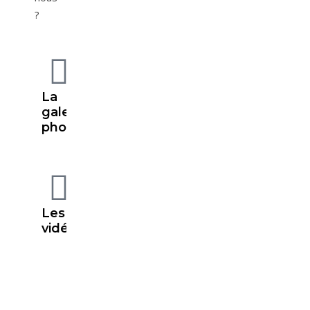
?
La
galerie
photos
Les
vidéos