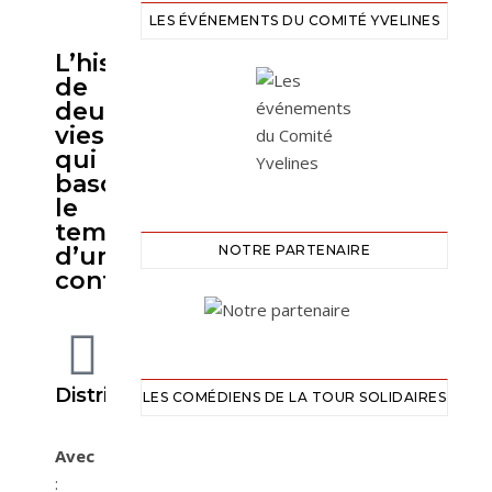
LES ÉVÉNEMENTS DU COMITÉ YVELINES
L’histoire
de
deux
vies
qui
basculent
le
temps
d’une
NOTRE PARTENAIRE
confrontation
Distribution
LES COMÉDIENS DE LA TOUR SOLIDAIRES
Avec
: