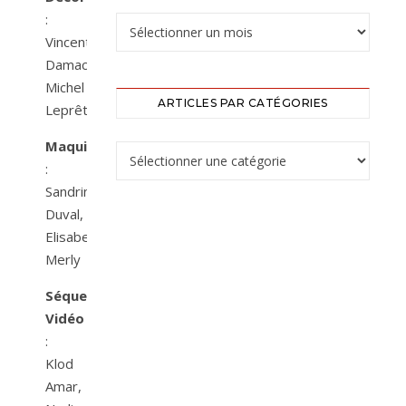
:
Vincent
Damaceau,
Michel
ARTICLES PAR CATÉGORIES
Leprêtre
Maquillage
:
Sandrine
Duval,
Elisabeth
Merly
Séquence
Vidéo
:
Klod
Amar,