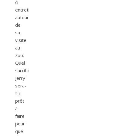
ci
entretient
autour
de
sa
visite
au
zoo.
Quel
sacrifice
Jerry
sera-
t-il
prêt
à
faire
pour
que