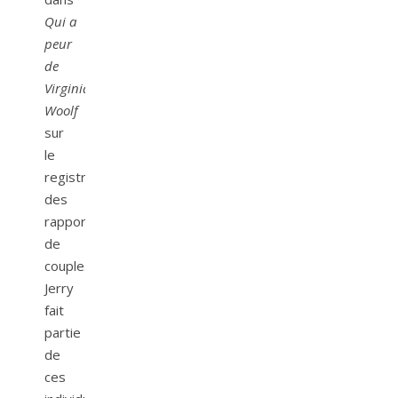
Qui a
peur
de
Virginia
Woolf
sur
le
registre
des
rapports
de
couples.
Jerry
fait
partie
de
ces