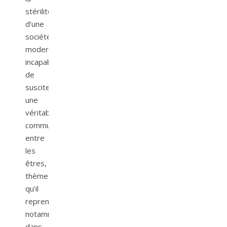
stérilité
d’une
société
moderne
incapable
de
susciter
une
véritable
communication
entre
les
êtres,
thème
qu’il
reprendra
notamment
dans