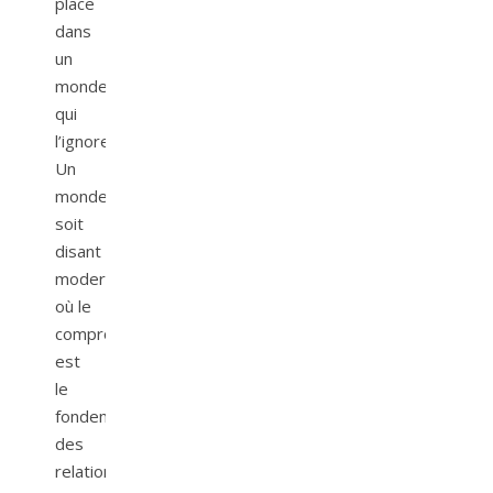
place
dans
un
monde
qui
l’ignore.
Un
monde
soit
disant
moderne,
où le
compromis
est
le
fondement
des
relations