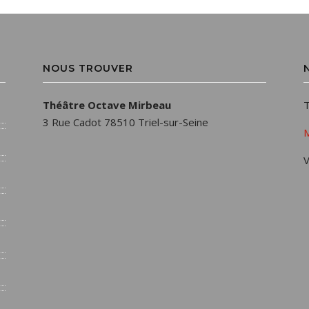
NOUS TROUVER
Théâtre Octave Mirbeau
T
3 Rue Cadot 78510 Triel-sur-Seine
M
V