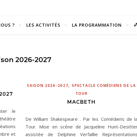
OUS ?
LES ACTIVITÉS
LA PROGRAMMATION
ison 2026-2027
,
SAISON 2026-2027
SPECTACLE COMÉDIENS DE LA
TOUR
2027
MACBETH
ter le
théâtre
De William Shakespeare . Par les Comédiens de l
Vivez notre scène passion !
réations
Tour. Mise en scène de Jacqueline Hunt-Desitte
embre et
assistée de Delphine Verfaillie Représentation