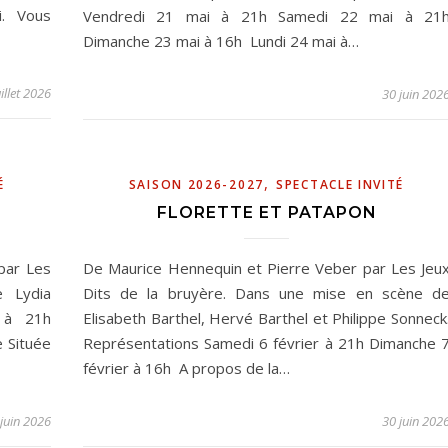
. Vous
Vendredi 21 mai à 21h Samedi 22 mai à 21
Dimanche 23 mai à 16h Lundi 24 mai à…
illet 2026
30 juin 202
,
É
SAISON 2026-2027
SPECTACLE INVITÉ
FLORETTE ET PATAPON
par Les
De Maurice Hennequin et Pierre Veber par Les Jeu
e Lydia
Dits de la bruyère. Dans une mise en scène d
 à 21h
Elisabeth Barthel, Hervé Barthel et Philippe Sonneck
e Située
Représentations Samedi 6 février à 21h Dimanche 
février à 16h A propos de la…
juin 2026
30 juin 202