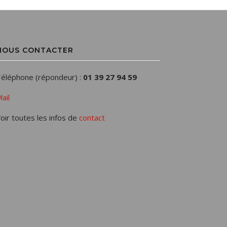
NOUS CONTACTER
éléphone (répondeur) :
01 39 27 94 59
ail
oir toutes les infos de
contact