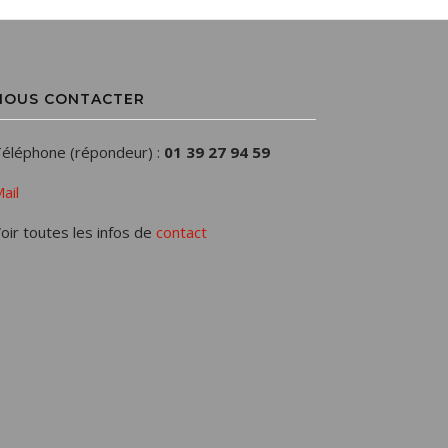
NOUS CONTACTER
éléphone (répondeur) :
01 39 27 94 59
ail
oir toutes les infos de
contact