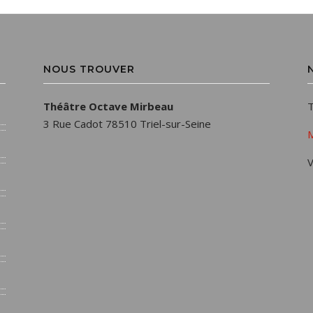
NOUS TROUVER
Théâtre Octave Mirbeau
T
3 Rue Cadot 78510 Triel-sur-Seine
M
V