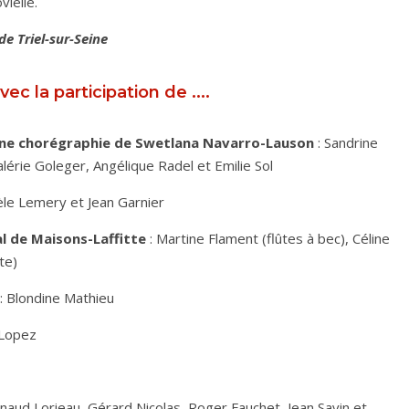
ielle.
de Triel-sur-Seine
vec la participation de ....
 une chorégraphie de Swetlana Navarro-Lauson
: Sandrine
lérie Goleger, Angélique Radel et Emilie Sol
èle Lemery et Jean Garnier
l de Maisons-Laffitte
: Martine Flament (flûtes à bec), Céline
te)
: Blondine Mathieu
 Lopez
rnaud Lorieau, Gérard Nicolas, Roger Fauchet, Jean Savin et