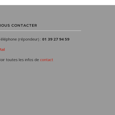
NOUS CONTACTER
éléphone (répondeur) :
01 39 27 94 59
ail
oir toutes les infos de
contact