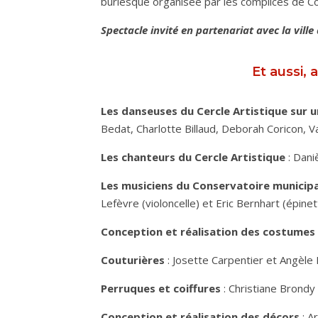
burlesque organisée par les complices de Cov
Spectacle invité en partenariat avec la ville 
Et aussi, a
Les danseuses du Cercle Artistique sur
Bedat, Charlotte Billaud, Deborah Coricon, Va
Les chanteurs du Cercle Artistique
: Dani
Les musiciens du Conservatoire municipa
Lefèvre (violoncelle) et Eric Bernhart (épinet
Conception et réalisation des costumes
Couturières
: Josette Carpentier et Angèle
Perruques et coiffures
: Christiane Brondy
Conception et réalisation des décors
: A