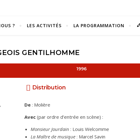
OUS ?
LES ACTIVITÉS
LA PROGRAMMATION
GEOIS GENTILHOMME
1996
Distribution
De
: Molière
e
Avec
(par ordre d’entrée en scène) :
Vivez notre scène passion !
Monsieur Jourdain
: Louis Welcomme
La Maître de musique
: Marcel Savin