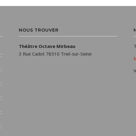
NOUS TROUVER
Théâtre Octave Mirbeau
T
3 Rue Cadot 78510 Triel-sur-Seine
M
V