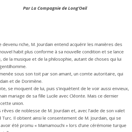
Par La Compagnie de Long’Oeil
e devenu riche, M. Jourdain entend acquérir les manières des
ouvel habit plus conforme à sa nouvelle condition et se lance
 de la musique et de la philosophie, autant de choses qui lui
 gentilhomme.
menée sous son toit par son amant, un comte autoritaire, qui
rdain et de Dorimène.
e, se moquent de lui, puis s’inquiètent de le voir aussi envieux,
hain mariage de sa fille Lucile avec Cléonte. Mais ce dernier
cette union.
s rêves de noblesse de M. Jourdain et, avec l’aide de son valet
nd Turc. Il obtient ainsi le consentement de M. Jourdain, qui se
ès avoir été promu « Mamamouchi » lors d’une cérémonie turque