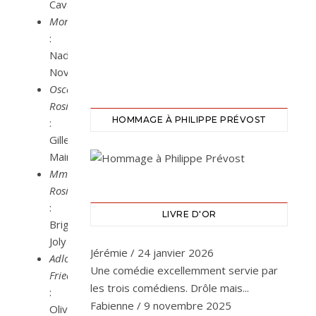
Caval
Monika
:
Nadine
Novello
Oscar
Rosier
HOMMAGE À PHILIPPE PRÉVOST
:
Gilles
Mairet
Mme
Rosier
:
LIVRE D'OR
Brigitte
Joly
Jérémie
/
24 janvier 2026
Adlophe
Une comédie excellemment servie par
Friedrich
les trois comédiens. Drôle mais...
:
Fabienne
/
9 novembre 2025
Olivier