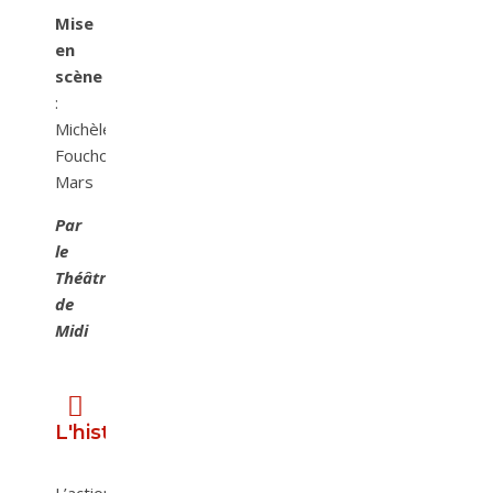
Mise
en
scène
:
Michèle
Fouchou-
Mars
Par
le
Théâtre
de
Midi
L'histoire