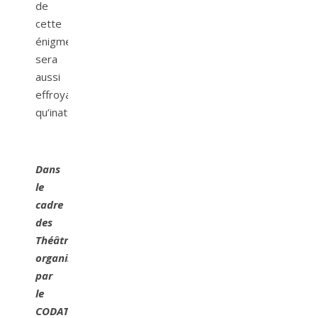
de
cette
énigme
sera
aussi
effroyable
qu’inattendue.
Dans
le
cadre
des
Théâtrales
organisées
par
le
CODAT