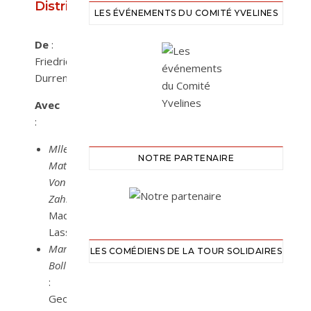
Distribution
LES ÉVÉNEMENTS DU COMITÉ YVELINES
De
:
Friedrich
Durrenmatt
Avec
:
Mlle
NOTRE PARTENAIRE
Mathilde
Von
Zahnd
:
Madeleine
Lassablière
Marta
LES COMÉDIENS DE LA TOUR SOLIDAIRES
Boll
:
Georgette