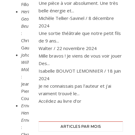
Une pièce à voir absolument. Une très
Fillos
belle énergie et...
Herbert-
Michèle Tellier-Savinel
/
8 décembre
Georg
2024
Beutler
:
Une sortie théâtrale que notre petit fils
Christian
de 9 ans...
Gautie
Walter
/
22 novembre 2024
Johann-
Mille bravos ! Je viens de vous voir jouer
Wilhem
Des...
Möbius
Isabelle BOUVOT LEMONNIER
/
18 juin
:
2024
Jean-
Je ne connaissais pas l'auteur et j'ai
Pierre
vraiment trouvé le...
Couderc
Accédez au livre d’or
Ernest-
Henrich
Ernesti
:
ARTICLES PAR MOIS
Christian