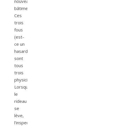
nouveaux
bâtiments.
Ces
trois
fous
(est-
ce un
hasard?)
sont
tous
trois
physiciens.
Lorsque
le
rideau
se
lève,
l’inspecteur