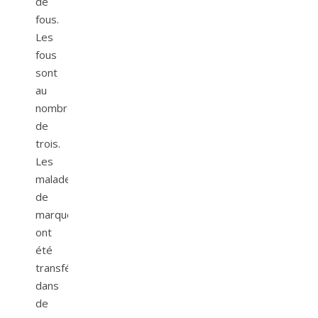
de
fous.
Les
fous
sont
au
nombre
de
trois.
Les
malades
de
marque
ont
été
transférés
dans
de