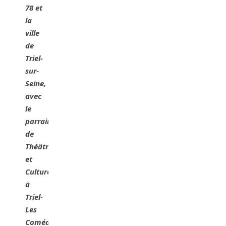
78 et
la
ville
de
Triel-
sur-
Seine,
avec
le
parrainage
de
Théâtre
et
Culture
à
Triel-
Les
Comédiens