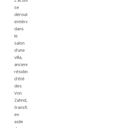
L’action
se
déroule
entièrement
dans
le
salon
d’une
villa,
ancienne
résidence
d’été
des
Von
Zahnd,
transformée
en
asile