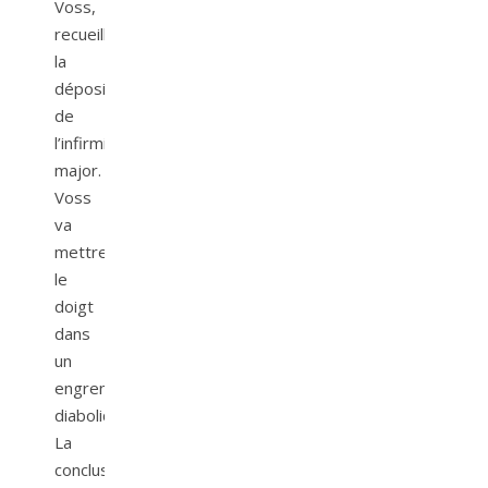
Voss,
recueille
la
déposition
de
l’infirmière-
major.
Voss
va
mettre
le
doigt
dans
un
engrenage
diabolique.
La
conclusion