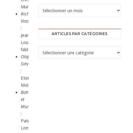
Munoz
Richard
Voss
:
ARTICLES PAR CATÉGORIES
Jean-
Louis
fablet
Olaf
Sievers
:
Eteinne
Molinie
Bohrer
et
Murillo
:
Patrice
Lomenech