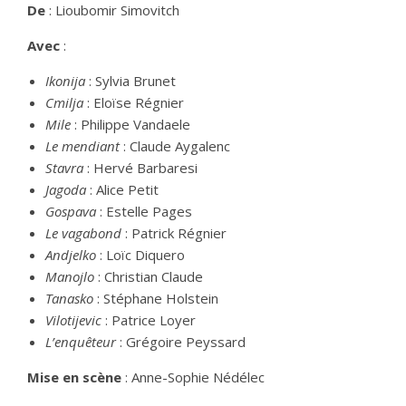
De
: Lioubomir Simovitch
Avec
:
Ikonija
: Sylvia Brunet
Cmilja
: Eloïse Régnier
Mile
: Philippe Vandaele
Le mendiant
: Claude Aygalenc
Stavra
: Hervé Barbaresi
Jagoda
: Alice Petit
Gospava
: Estelle Pages
Le vagabond
: Patrick Régnier
Andjelko
: Loïc Diquero
Manojlo
: Christian Claude
Tanasko
: Stéphane Holstein
Vilotijevic
: Patrice Loyer
L’enquêteur
: Grégoire Peyssard
Mise en scène
: Anne-Sophie Nédélec