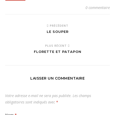
0 commentaire
PRÉCÉDENT
LE SOUPER
PLUS RÉCENT
FLORETTE ET PATAPON
LAISSER UN COMMENTAIRE
Votre adresse e-mail ne sera pas publiée.
Les champs
obligatoires sont indiqués avec
*
Nom
*