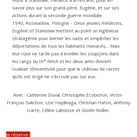
visite à Stanislaw, médecin à la retraite, pour en
savoir plus sur son grand-père, Eugène, et sur ses
actions durant la seconde guerre mondiale.
1940, Rozwadów, Pologne – Deux jeunes médecins,
Eugène et Stanislaw mettent au point un ingénieux
stratagème pour berner les nazis et empêcher les
déportations de tous les habitants menacés… Mais
leur ruse ne tarde pas à éveiller les soupçons dans
les rangs du III° Reich et les deux amis doivent
rivaliser d’inventivité pour que le château de cartes
qu’ils ont érigé ne s’écroule pas sur eux.
Avec : Catherine Duval, Christophe Ecobichon, Victor-
François Galichon, Lise Hajdinaga, Christian Haton, Anthony
Icarre, Céline Laboisse et Gisèle Rollier.
Je réserve !