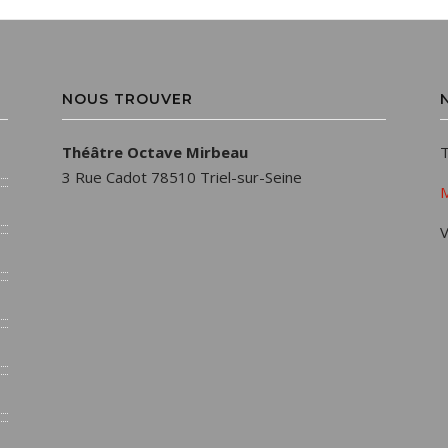
NOUS TROUVER
Théâtre Octave Mirbeau
T
3 Rue Cadot 78510 Triel-sur-Seine
M
V