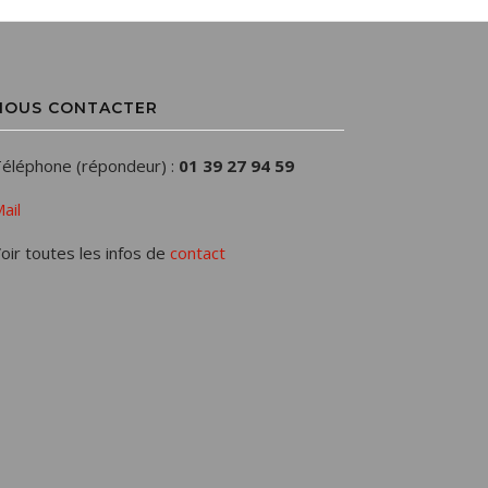
NOUS CONTACTER
éléphone (répondeur) :
01 39 27 94 59
ail
oir toutes les infos de
contact