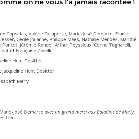
omme on ne vous l'a jamais racontée !
lien Copsidas, Valérie Delaporte, Marie-José Demarcq, Franck
resser, Cécile Jouanne, Philippe Maës, Nathalie Mendès, Marithé
ie Poncet, Jérémie Rondel, Arthur Teyssieux, Corine Tognarelli,
cent et Françoise Zanelli
queline Hunt Desitter
et Jacqueline Hunt Desitter
lisabeth Merly
t Marie-José Demarcq
avec un grand merci aux Baladins de Marly
esitter.