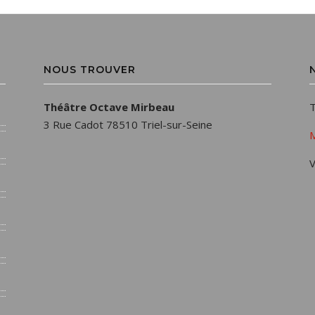
NOUS TROUVER
Théâtre Octave Mirbeau
T
3 Rue Cadot 78510 Triel-sur-Seine
M
V