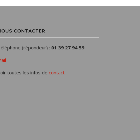
NOUS CONTACTER
éléphone (répondeur) :
01 39 27 94 59
ail
oir toutes les infos de
contact