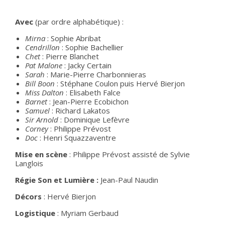
Avec
(par ordre alphabétique) :
Mirna
: Sophie Abribat
Cendrillon
: Sophie Bachellier
Chet
: Pierre Blanchet
Pat Malone
: Jacky Certain
Sarah
: Marie-Pierre Charbonnieras
Bill Boon
: Stéphane Coulon puis Hervé Bierjon
Miss Dalton
: Elisabeth Falce
Barnet
: Jean-Pierre Ecobichon
Samuel
: Richard Lakatos
Sir Arnold
: Dominique Lefèvre
Corney
: Philippe Prévost
Doc
: Henri Squazzaventre
Mise en scène
: Philippe Prévost assisté de Sylvie
Langlois
Régie Son et Lumière :
Jean-Paul Naudin
Décors
: Hervé Bierjon
Logistique
: Myriam Gerbaud