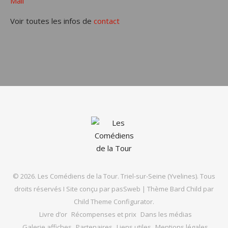
Mail
Voir toutes les infos de
contact
© 2026. Les Comédiens de la Tour. Triel-sur-Seine (Yvelines). Tous
droits réservés I Site conçu par
pasSweb
|
Thème Bard Child par
Child Theme Configurator
.
Livre d’or
Récompenses et prix
Dans les médias
Galerie affiches
Partenaires
Liens utiles
Mentions légales