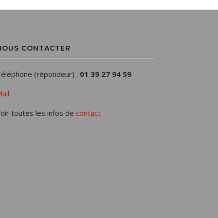
NOUS CONTACTER
éléphone (répondeur) :
01 39 27 94 59
ail
oir toutes les infos de
contact