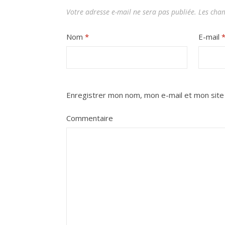
Votre adresse e-mail ne sera pas publiée.
Les cham
Nom
*
E-mail
Enregistrer mon nom, mon e-mail et mon site
Commentaire