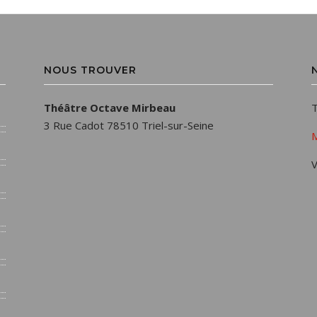
NOUS TROUVER
Théâtre Octave Mirbeau
T
3 Rue Cadot 78510 Triel-sur-Seine
M
V