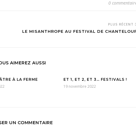
0 commentair
PLUS RÉCENT
LE MISANTHROPE AU FESTIVAL DE CHANTELOU
OUS AIMEREZ AUSSI
ÂTRE À LA FERME
ET 1, ET 2, ET 3… FESTIVALS !
022
19 novembre 2022
SSER UN COMMENTAIRE