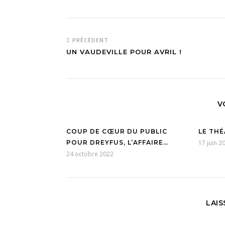
PRÉCÉDENT
UN VAUDEVILLE POUR AVRIL !
V
COUP DE CŒUR DU PUBLIC
LE THÉ
POUR DREYFUS, L’AFFAIRE…
17 juin 2
24 octobre 2022
LAI