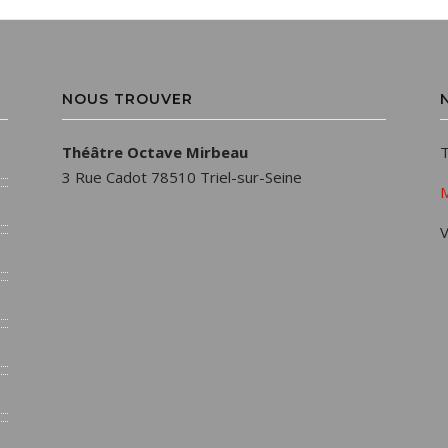
NOUS TROUVER
Théâtre Octave Mirbeau
T
3 Rue Cadot 78510 Triel-sur-Seine
M
V