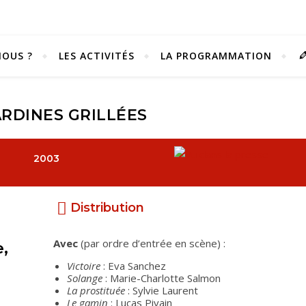
OUS ?
LES ACTIVITÉS
LA PROGRAMMATION
ARDINES GRILLÉES
2003
Distribution
Avec
(par ordre d’entrée en scène) :
,
Victoire
: Eva Sanchez
Vivez notre scène passion !
Solange
: Marie-Charlotte Salmon
La prostituée
: Sylvie Laurent
Le gamin
: Lucas Pivain