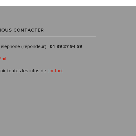
NOUS CONTACTER
éléphone (répondeur) :
01 39 27 94 59
ail
oir toutes les infos de
contact