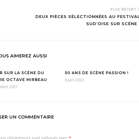
PLUS RÉCENT
DEUX PIÈCES SÉLECTIONNÉES AU FESTIVA
SUD’OISE SUR SCÈNE 
OUS AIMEREZ AUSSI
R SUR LA SCÈNE DU
50 ANS DE SCÈNE PASSION !
RE OCTAVE MIRBEAU
8 juin 2022
mbre 2021
SSER UN COMMENTAIRE
ps obligatoires sont indiqués avec
*