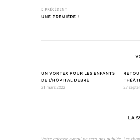
PRÉCÉDENT
UNE PREMIÈRE !
V
UN VORTEX POUR LES ENFANTS
RETOU
DE L’HÔPITAL DEBRÉ
THÉÂT
21 mars 2022
27 septe
LAI
Votre adresse e-mail ne sera pas publiée.
Les cham