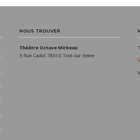
NOUS TROUVER
Théâtre Octave Mirbeau
T
3 Rue Cadot 78510 Triel-sur-Seine
M
V