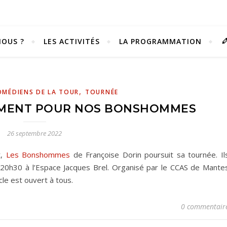
OUS ?
LES ACTIVITÉS
LA PROGRAMMATION
,
OMÉDIENS DE LA TOUR
TOURNÉE
MENT POUR NOS BONSHOMMES
26 septembre 2022
t,
Les Bonshommes
de Françoise Dorin poursuit sa tournée. Il
à 20h30 à l’Espace Jacques Brel. Organisé par le CCAS de Mante
cle est ouvert à tous.
Vivez notre scène passion !
0 commentair