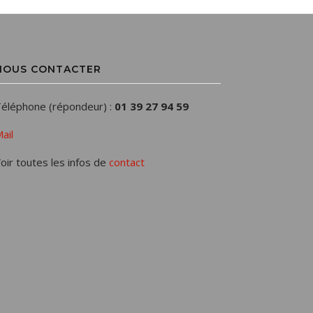
NOUS CONTACTER
éléphone (répondeur) :
01 39 27 94 59
ail
oir toutes les infos de
contact