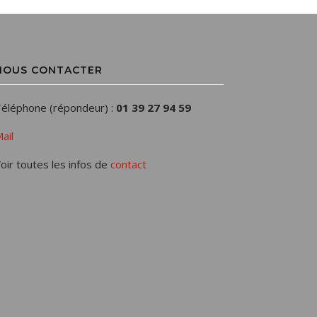
NOUS CONTACTER
éléphone (répondeur) :
01 39 27 94 59
ail
oir toutes les infos de
contact