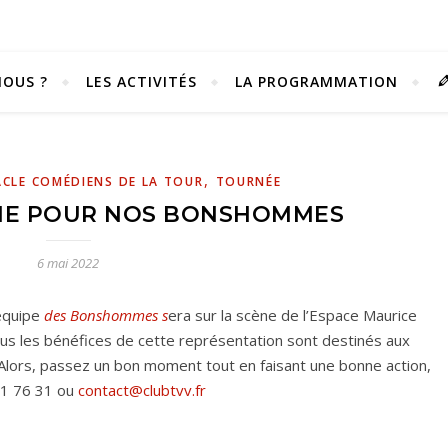
OUS ?
LES ACTIVITÉS
LA PROGRAMMATION
,
ACLE COMÉDIENS DE LA TOUR
TOURNÉE
IE POUR NOS BONSHOMMES
6 mai 2022
’équipe
des Bonshommes s
era sur la scène de l’Espace Maurice
ous les bénéfices de cette représentation sont destinés aux
Alors, passez un bon moment tout en faisant une bonne action,
 61 76 31 ou
contact@clubtvv.fr
Vivez notre scène passion !