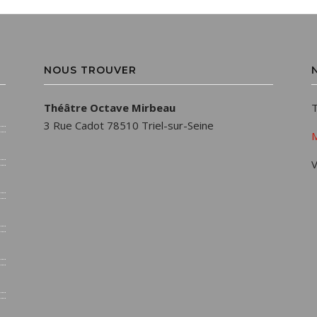
NOUS TROUVER
Théâtre Octave Mirbeau
T
3 Rue Cadot 78510 Triel-sur-Seine
M
V