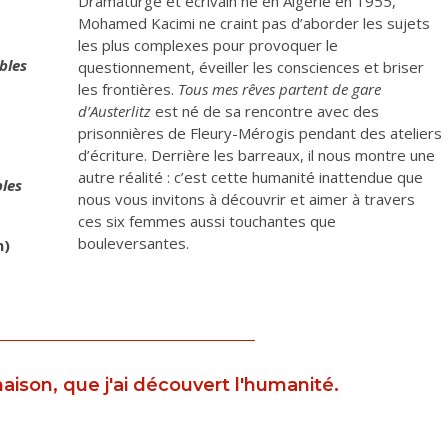
Dramaturge et écrivain né en Algérie en 1955,
Mohamed Kacimi ne craint pas d’aborder les sujets
les plus complexes pour provoquer le
bles
questionnement, éveiller les consciences et briser
les frontières.
Tous mes rêves partent de gare
d’Austerlitz
est né de sa rencontre avec des
prisonnières de Fleury-Mérogis pendant des ateliers
d’écriture. Derrière les barreaux, il nous montre une
autre réalité : c’est cette humanité inattendue que
bles
nous vous invitons à découvrir et aimer à travers
ces six femmes aussi touchantes que
bouleversantes.
h)
maison, que j'ai découvert l'humanité.