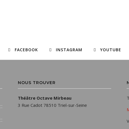
FACEBOOK
INSTAGRAM
YOUTUBE
NOUS TROUVER
Théâtre Octave Mirbeau
T
3 Rue Cadot 78510 Triel-sur-Seine
M
V