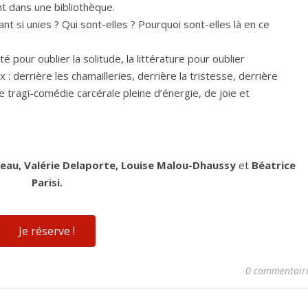
t dans une bibliothèque.
tant si unies ? Qui sont-elles ? Pourquoi sont-elles là en ce
té pour oublier la solitude, la littérature pour oublier
 : derrière les chamailleries, derrière la tristesse, derrière
e tragi-comédie carcérale pleine d’énergie, de joie et
lteau, Valérie Delaporte, Louise Malou-Dhaussy
et
Béatrice
Parisi.
Je réserve !
0 commentair