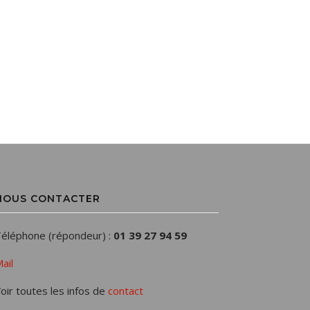
NOUS CONTACTER
éléphone (répondeur) :
01 39 27 94 59
ail
oir toutes les infos de
contact