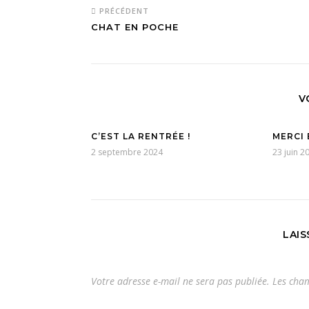
PRÉCÉDENT
CHAT EN POCHE
V
C’EST LA RENTRÉE !
MERCI 
2 septembre 2024
23 juin 2
LAI
Votre adresse e-mail ne sera pas publiée.
Les cham