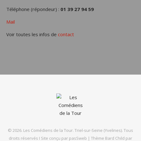
Téléphone (répondeur) :
01 39 27 94 59
Mail
Voir toutes les infos de
contact
© 2026. Les Comédiens de la Tour. Triel-sur-Seine (Yvelines). Tous
droits réservés I Site conçu par
pasSweb
|
Thème Bard Child par