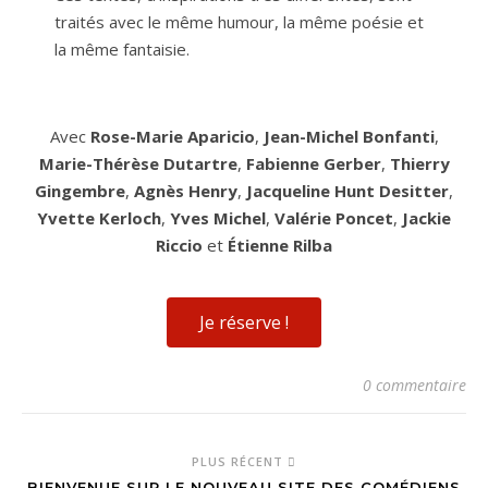
traités avec le même humour, la même poésie et
la même fantaisie.
Avec
Rose-Marie Aparicio
,
Jean-Michel Bonfanti
,
Marie-Thérèse Dutartre
,
Fabienne Gerber
,
Thierry
Gingembre
,
Agnès Henry
,
Jacqueline Hunt Desitter
,
Yvette Kerloch
,
Yves Michel
,
Valérie Poncet
,
Jackie
Riccio
et
Étienne Rilba
Je réserve !
0 commentaire
PLUS RÉCENT
BIENVENUE SUR LE NOUVEAU SITE DES COMÉDIENS