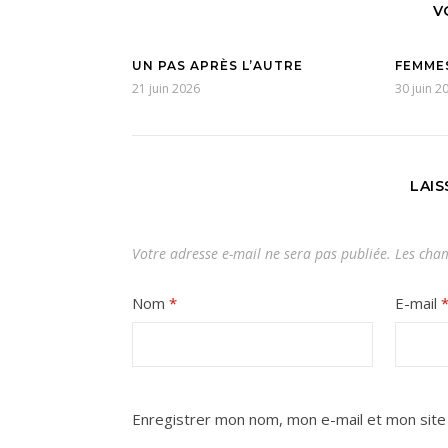
V
UN PAS APRÈS L’AUTRE
FEMME
21 juin 2026
30 juin 2
LAI
Votre adresse e-mail ne sera pas publiée.
Les cham
Nom
*
E-mail
Enregistrer mon nom, mon e-mail et mon site