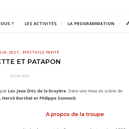
OUS ?
LES ACTIVITÉS
LA PROGRAMMATION
,
026-2027
SPECTACLE INVITÉ
TTE ET PATAPON
30 juin 2026
r
par
Les Jeux Dits de la bruyère.
Dans une mise en scène de
, Hervé Barthel et Philippe Sonneck
.
Vivez notre scène passion !
A propos de la troupe