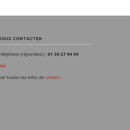
NOUS CONTACTER
éléphone (répondeur) :
01 39 27 94 59
ail
oir toutes les infos de
contact