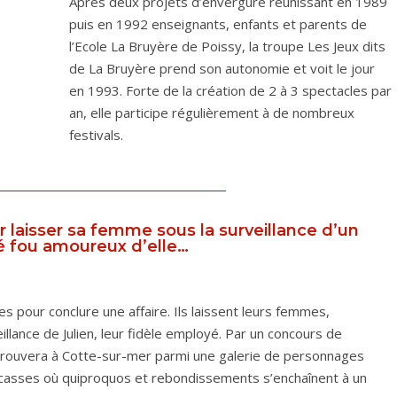
Après deux projets d’envergure réunissant en 1989
puis en 1992 enseignants, enfants et parents de
l’Ecole La Bruyère de Poissy, la troupe Les Jeux dits
de La Bruyère prend son autonomie et voit le jour
en 1993. Forte de la création de 2 à 3 spectacles par
an, elle participe régulièrement à de nombreux
festivals.
 laisser sa femme sous la surveillance d’un
 fou amoureux d’elle…
 pour conclure une affaire. Ils laissent leurs femmes,
eillance de Julien, leur fidèle employé. Par un concours de
etrouvera à Cotte-sur-mer parmi une galerie de personnages
ocasses où quiproquos et rebondissements s’enchaînent à un