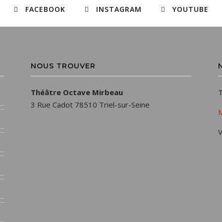
FACEBOOK
INSTAGRAM
YOUTUBE
NOUS TROUVER
Théâtre Octave Mirbeau
T
3 Rue Cadot 78510 Triel-sur-Seine
M
V