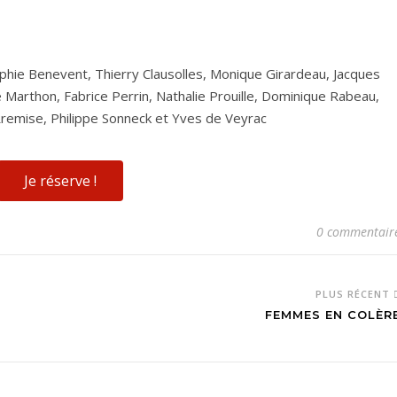
ophie Benevent, Thierry Clausolles, Monique Girardeau, Jacques
 Marthon, Fabrice Perrin, Nathalie Prouille, Dominique Rabeau,
Rremise, Philippe Sonneck et Yves de Veyrac
Je réserve !
0 commentair
PLUS RÉCENT
FEMMES EN COLÈR