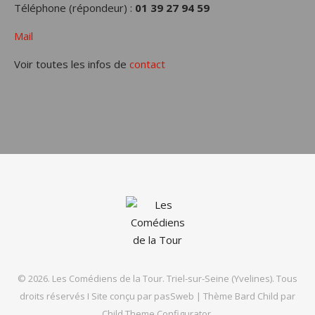
Téléphone (répondeur) :
01 39 27 94 59
Mail
Voir toutes les infos de
contact
© 2026. Les Comédiens de la Tour. Triel-sur-Seine (Yvelines). Tous
droits réservés I Site conçu par
pasSweb
|
Thème Bard Child par
Child Theme Configurator
.