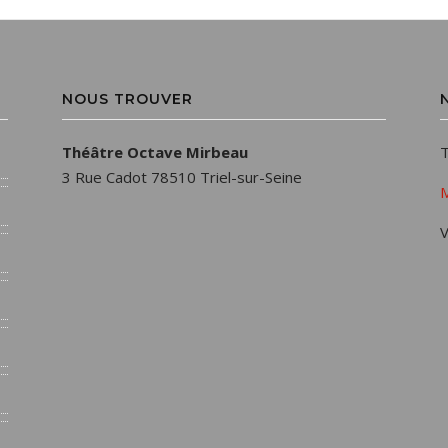
NOUS TROUVER
Théâtre Octave Mirbeau
T
3 Rue Cadot 78510 Triel-sur-Seine
M
V