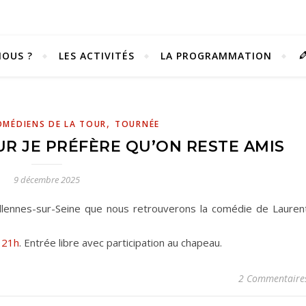
OUS ?
LES ACTIVITÉS
LA PROGRAMMATION
,
OMÉDIENS DE LA TOUR
TOURNÉE
R JE PRÉFÈRE QU’ON RESTE AMIS
9 décembre 2025
Villennes-sur-Seine que nous retrouverons la comédie de Lauren
 21h
. Entrée libre avec participation au chapeau.
Vivez notre scène passion !
2 Commentaire