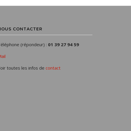
NOUS CONTACTER
éléphone (répondeur) :
01 39 27 94 59
ail
oir toutes les infos de
contact