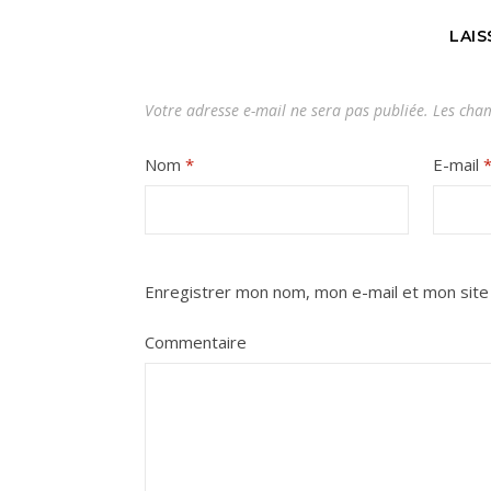
LAI
Votre adresse e-mail ne sera pas publiée.
Les cham
Nom
*
E-mail
Enregistrer mon nom, mon e-mail et mon site
Commentaire