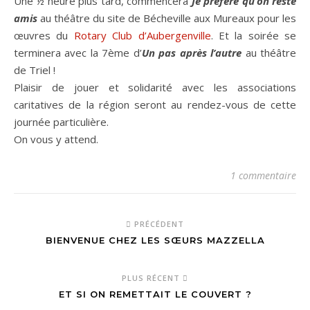
Une ½ heure plus tard, commencera
Je préfère qu’on reste
amis
au théâtre du site de Bécheville aux Mureaux pour les
œuvres du
Rotary Club d’Aubergenville
. Et la soirée se
terminera avec la 7ème d’
Un pas après l’autre
au théâtre
de Triel !
Plaisir de jouer et solidarité avec les associations
caritatives de la région seront au rendez-vous de cette
journée particulière.
On vous y attend.
1 commentaire
PRÉCÉDENT
BIENVENUE CHEZ LES SŒURS MAZZELLA
PLUS RÉCENT
ET SI ON REMETTAIT LE COUVERT ?