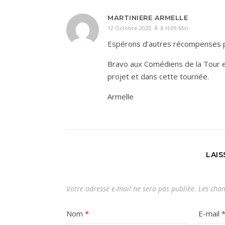
MARTINIERE ARMELLE
12 Octobre 2020 À 8 H 09 Min
Espérons d’autres récompenses po
Bravo aux Comédiens de la Tour e
projet et dans cette tournée.
Armelle
LAI
Votre adresse e-mail ne sera pas publiée.
Les cham
Nom
*
E-mail