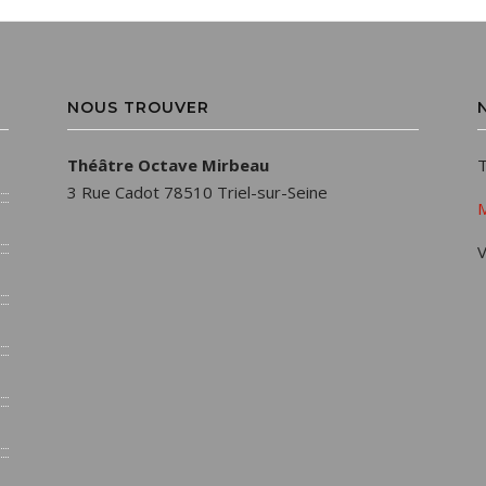
NOUS TROUVER
Théâtre Octave Mirbeau
T
3 Rue Cadot 78510 Triel-sur-Seine
M
V