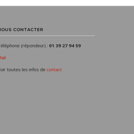
NOUS CONTACTER
éléphone (répondeur) :
01 39 27 94 59
ail
oir toutes les infos de
contact