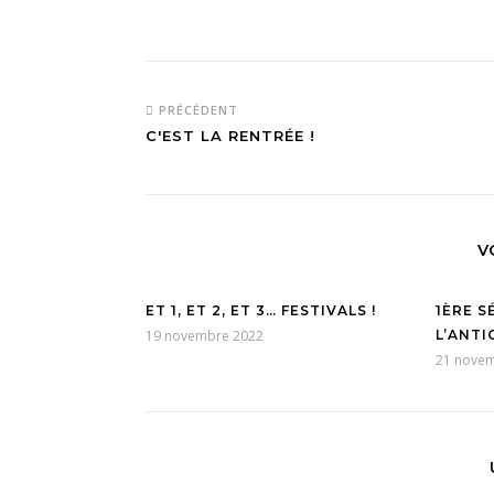
PRÉCÉDENT
C'EST LA RENTRÉE !
V
ET 1, ET 2, ET 3… FESTIVALS !
1ÈRE S
19 novembre 2022
L’ANT
21 nove