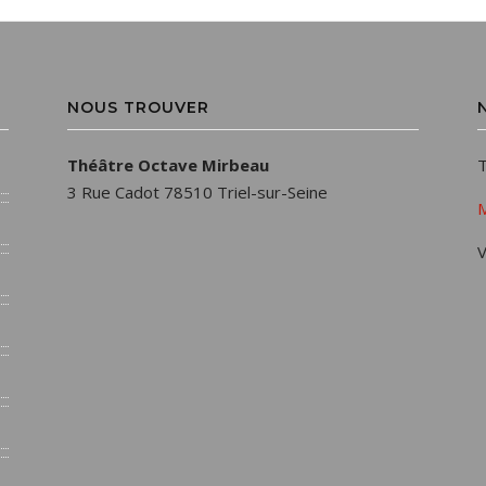
NOUS TROUVER
Théâtre Octave Mirbeau
T
3 Rue Cadot 78510 Triel-sur-Seine
M
V