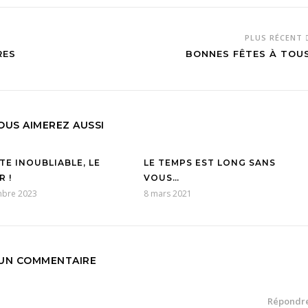
PLUS RÉCENT
RES
BONNES FÊTES À TOU
OUS AIMEREZ AUSSI
TE INOUBLIABLE, LE
LE TEMPS EST LONG SANS
 !
VOUS…
mbre 2023
8 mars 2021
UN COMMENTAIRE
Répondr