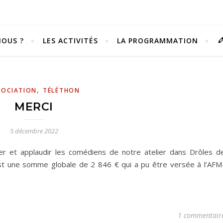
OUS ?
LES ACTIVITÉS
LA PROGRAMMATION
,
SOCIATION
TÉLÉTHON
MERCI
5 décembre 2022
r et applaudir les comédiens de notre atelier dans Drôles d
est une somme globale de 2 846 € qui a pu être versée à l’AFM
Vivez notre scène passion !
1 commentair