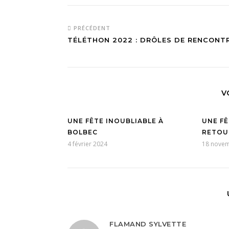
PRÉCÉDENT
TÉLÉTHON 2022 : DRÔLES DE RENCONT
V
UNE FÊTE INOUBLIABLE À
UNE FÊ
BOLBEC
RETOUR
4 février 2024
18 nove
FLAMAND SYLVETTE