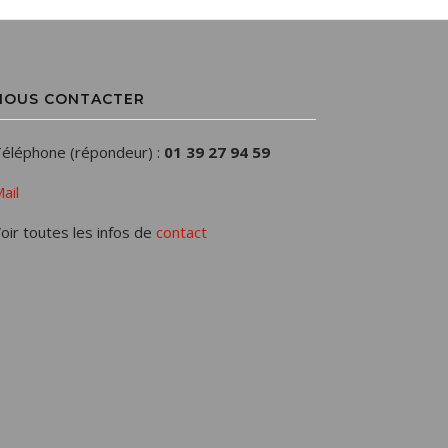
NOUS CONTACTER
éléphone (répondeur) :
01 39 27 94 59
ail
oir toutes les infos de
contact