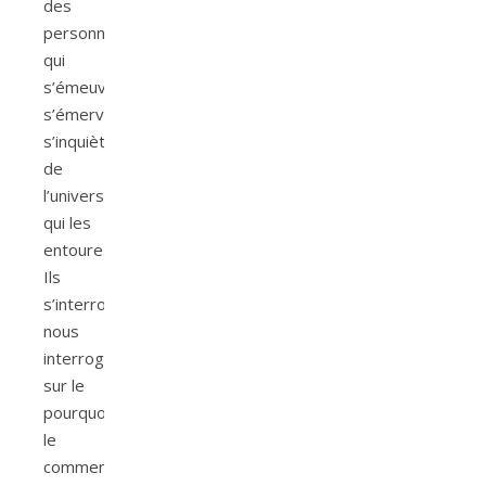
des
personnages
qui
s’émeuvent,
s’émerveillent,
s’inquiètent
de
l’univers
qui les
entoure.
Ils
s’interrogent,
nous
interrogent…
sur le
pourquoi,
le
comment