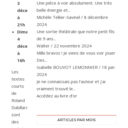
Une pièce à voir absolument. Une très
3
belle énergie et...
décembre
Michèle Tellier-Savinel
/
8 décembre
à
2024
21h
Une sortie théâtrale que notre petit fils
Dimanche
de 9 ans...
4
Walter
/
22 novembre 2024
décembre
Mille bravos ! Je viens de vous voir jouer
à
Des...
16h
Isabelle BOUVOT LEMONNIER
/
18 juin
Les
2024
textes
Je ne connaissais pas l'auteur et j'ai
courts
vraiment trouvé le...
de
Accédez au livre d’or
Roland
Dubillard
sont
ARTICLES PAR MOIS
des