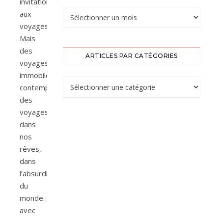
invitations
Articles par mois
aux
voyages.
Mais
des
ARTICLES PAR CATÉGORIES
voyages
immobiles,
Articles par catégories
contemplatifs,
des
voyages
dans
nos
rêves,
dans
l’absurdité
du
monde…
avec