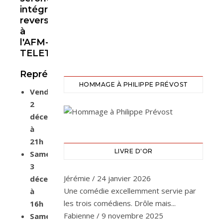
intégralement
reversées
à
l'AFM-
TELETHON.
Représentations
HOMMAGE À PHILIPPE PRÉVOST
Vendredi
2
décembre
à
21h
LIVRE D'OR
Samedi
3
Jérémie
/
24 janvier 2026
décembre
Une comédie excellemment servie par
à
les trois comédiens. Drôle mais...
16h
Fabienne
/
9 novembre 2025
Samedi