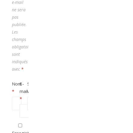
e-mail
ne sera
pas
publiée.
Les
champs
obligatoires
sont
indiqués
avec
*
Nom
E-
Site
*
mail
web
*