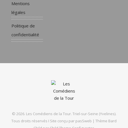
Mentions
légales
Politique de
confidentialité
© 2026. Les Comédiens de la Tour. Triel-sur-Seine (Yvelines).
Tous droits réservés I Site conçu par
pasSweb
|
Thème Bard